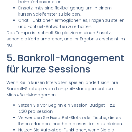
beim Kartenverteilen.
Einsatzlimits sind flexibel genug, um in einem
kurzen Spielfenster zu bleiben.
Chat-Funktionen ermöglichen es, Fragen zu stellen
und Echtzeit-Antworten zu erhalten.
Das Tempo ist schnell; Sie platzieren einen Einsatz,
sehen die Karte umdrehen, und Ihr Ergebnis erscheint im
Nu.
5. Bankroll-Management
für kurze Sessions
Wenn Sie in kurzen Intervallen spielen, ändert sich Ihre
Bankroll-Strategie vom Langzeit-Management zum
Micro‑Bet-Management.
Setzen Sie vor Beginn ein Session-Budget – z.B.
€20 pro Session.
Verwenden Sie Fixed‑Bet-Slots oder Tische, die es
Ihnen erlauben, innerhalb dieses Limits zu bleiben.
Nutzen Sie Auto‑stop-Funktionen, wenn Sie die