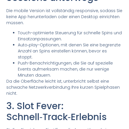
Die mobile Version ist vollständig responsive, sodass Sie
keine App herunterladen oder einen Desktop einrichten
müssen.
Touch-optimierte Steuerung für schnelle Spins und
Einsatzanpassungen.
Auto‑play-Optionen, mit denen Sie eine begrenzte
Anzahl an Spins einstellen können, bevor es
stoppt.
Push-Benachrichtigungen, die Sie auf spezielle
Events aufmerksam machen, die nur wenige
Minuten dauern.
Da die Oberfläche leicht ist, unterbricht selbst eine
schwache Netzwerkverbindung Ihre kurzen Spielphasen
nicht.
3. Slot Fever:
Schnell‑Track‑Erlebnis