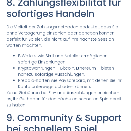
8. Zahlungsflexibilität für
sofortiges Handeln
Die Vielfalt der Zahlungsmethoden bedeutet, dass Sie
ohne Verzögerung einzahlen oder abheben können –
perfekt für Spieler, die nicht auf ihre nächste Session
warten möchten.
E‑Wallets wie Skrill und Neteller ermöglichen
sofortige Einzahlungen.
Kryptowährungen – Bitcoin, Ethereum – bieten
nahezu sofortige Auszahlungen.
Prepaid-Karten wie Paysafecard, mit denen Sie Ihr
Konto unterwegs aufladen können.
Keine Gebühren bei Ein- und Auszahlungen erleichtern
es, Ihr Guthaben für den nächsten schnellen Spin bereit
zu halten.
9. Community & Support
bei schnellem Spiel