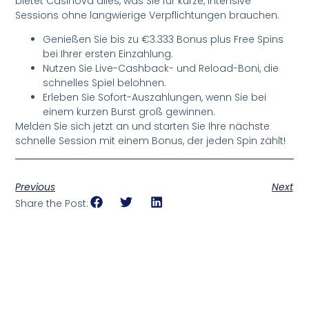
bietet Casinova alles, was Sie für kurze, intensive
Sessions ohne langwierige Verpflichtungen brauchen.
Genießen Sie bis zu €3.333 Bonus plus Free Spins
bei Ihrer ersten Einzahlung.
Nutzen Sie Live-Cashback- und Reload-Boni, die
schnelles Spiel belohnen.
Erleben Sie Sofort-Auszahlungen, wenn Sie bei
einem kurzen Burst groß gewinnen.
Melden Sie sich jetzt an und starten Sie Ihre nächste
schnelle Session mit einem Bonus, der jeden Spin zählt!
Previous
Next
Share the Post: