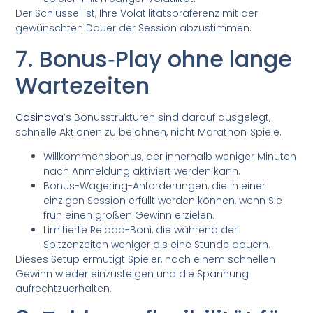
Der Schlüssel ist, Ihre Volatilitätspräferenz mit der
gewünschten Dauer der Session abzustimmen.
7. Bonus‑Play ohne lange
Wartezeiten
Casinova
’s Bonusstrukturen sind darauf ausgelegt,
schnelle Aktionen zu belohnen, nicht Marathon‑Spiele.
Willkommensbonus, der innerhalb weniger Minuten
nach Anmeldung aktiviert werden kann.
Bonus-Wagering-Anforderungen, die in einer
einzigen Session erfüllt werden können, wenn Sie
früh einen großen Gewinn erzielen.
Limitierte Reload-Boni, die während der
Spitzenzeiten weniger als eine Stunde dauern.
Dieses Setup ermutigt Spieler, nach einem schnellen
Gewinn wieder einzusteigen und die Spannung
aufrechtzuerhalten.