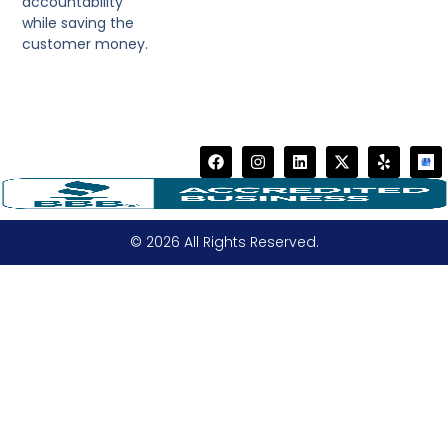
accountability
while saving the
customer money.
© 2026 All Rights Reserved.