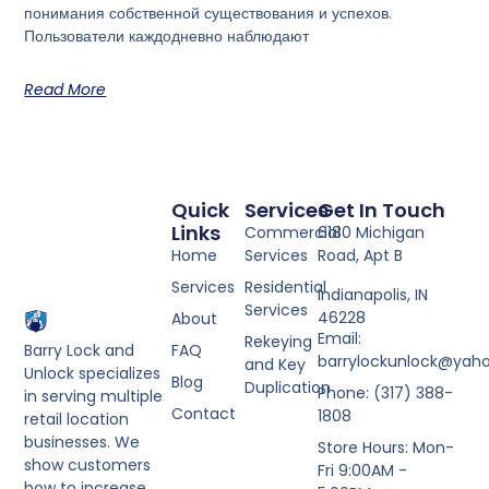
понимания собственной существования и успехов.
Пользователи каждодневно наблюдают
Read More
Quick
Services
Get In Touch
Links
Commercial
6180 Michigan
Home
Services
Road, Apt B
Services
Residential
Indianapolis, IN
Services
46228
About
Email:
Rekeying
Barry Lock and
FAQ
barrylockunlock@yah
and Key
Unlock specializes
Blog
Duplication
Phone: (317) 388-
in serving multiple
Contact
1808
retail location
businesses. We
Store Hours: Mon-
show customers
Fri 9:00AM -
how to increase