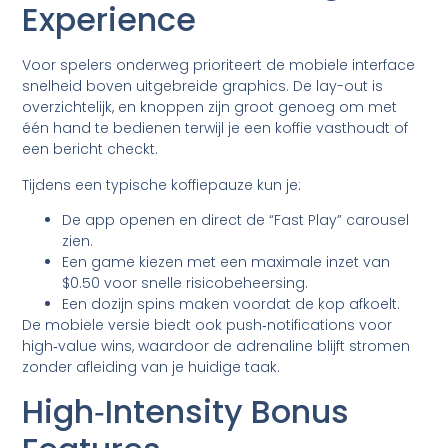
Experience
Voor spelers onderweg prioriteert de mobiele interface
snelheid boven uitgebreide graphics. De lay-out is
overzichtelijk, en knoppen zijn groot genoeg om met
één hand te bedienen terwijl je een koffie vasthoudt of
een bericht checkt.
Tijdens een typische koffiepauze kun je:
De app openen en direct de “Fast Play” carousel
zien.
Een game kiezen met een maximale inzet van
$0.50 voor snelle risicobeheersing.
Een dozijn spins maken voordat de kop afkoelt.
De mobiele versie biedt ook push‑notifications voor
high‑value wins, waardoor de adrenaline blijft stromen
zonder afleiding van je huidige taak.
High‑Intensity Bonus