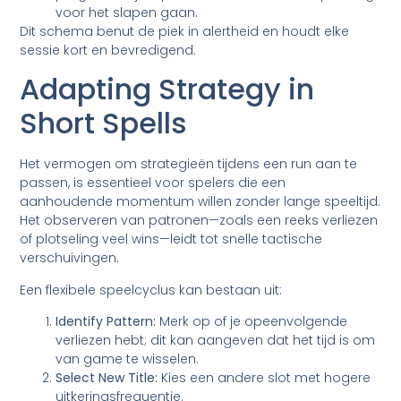
voor het slapen gaan.
Dit schema benut de piek in alertheid en houdt elke
sessie kort en bevredigend.
Adapting Strategy in
Short Spells
Het vermogen om strategieën tijdens een run aan te
passen, is essentieel voor spelers die een
aanhoudende momentum willen zonder lange speeltijd.
Het observeren van patronen—zoals een reeks verliezen
of plotseling veel wins—leidt tot snelle tactische
verschuivingen.
Een flexibele speelcyclus kan bestaan uit:
Identify Pattern:
Merk op of je opeenvolgende
verliezen hebt; dit kan aangeven dat het tijd is om
van game te wisselen.
Select New Title:
Kies een andere slot met hogere
uitkeringsfrequentie.