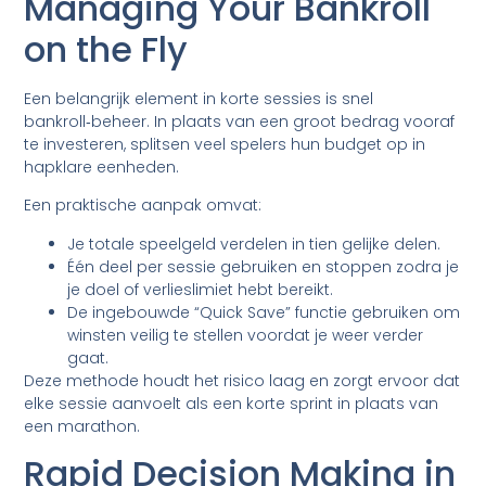
Managing Your Bankroll
on the Fly
Een belangrijk element in korte sessies is snel
bankroll‑beheer. In plaats van een groot bedrag vooraf
te investeren, splitsen veel spelers hun budget op in
hapklare eenheden.
Een praktische aanpak omvat:
Je totale speelgeld verdelen in tien gelijke delen.
Één deel per sessie gebruiken en stoppen zodra je
je doel of verlieslimiet hebt bereikt.
De ingebouwde “Quick Save” functie gebruiken om
winsten veilig te stellen voordat je weer verder
gaat.
Deze methode houdt het risico laag en zorgt ervoor dat
elke sessie aanvoelt als een korte sprint in plaats van
een marathon.
Rapid Decision Making in