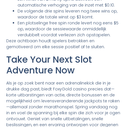
automatische verhoging van de inzet met $0.10.
De volgende drie spins leveren nog twee wins op,
waardoor de totale winst op $3 komt.
Een plotselinge free spin ronde levert nog eens $5
op, waardoor de sessiewaarde onmiddellijk
verdubbelt voordat verliezen zich opstapelen.
Deze achtbaan houdt spelers betrokken en
gemotiveerd om elke sessie positief af te sluiten.
Take Your Next Slot
Adventure Now
Als je op zoek bent naar een adrenalinekick die in je
drukke dag past, biedt FoxyGold casino precies dat—
korte uitbarstingen van actie, directe bonussen en de
mogelijkheid om levensveranderende jackpots te raken
—allemaal zonder marathonspel. Spring vandaag nog
in en voel de spanning bij elke spin die zich voor je ogen
ontvouwt. Geniet van snelle uitbetalingen, snelle
beslissingen, en een ervaring ontworpen voor degenen