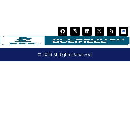
© 2026 All Rights Reserved.