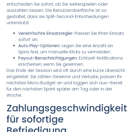
entscheiden Sie sofort, ob Sie weiterspielen oder
auszahlen lassen. Die Benutzeroberfläche ist so
gestaltet, dass sie Split-Second-Entscheidungen
unterstützt:
Vereinfachte Einsatzregler:
Passen Sie Ihren Einsatz
sofort an.
Auto‑Play-Optionen:
Legen Sie eine Anzahl an
Spins fest, um manuelle Klicks zu vermeiden.
Payout-Benachrichtigungen:
Echtzeit-Notifications
erscheinen, wenn Sie gewinnen.
Das Ende der Session wird oft durch eine kurze Übersicht
eingeleitet: Sie zählen Gewinne und Verluste, passen Ihr
nächstes Micro‑Budget an und loggen sich aus—bereit
für den nächsten Sprint später am Tag oder in der
Woche.
Zahlungsgeschwindigkeit
für sofortige
Befriedigung