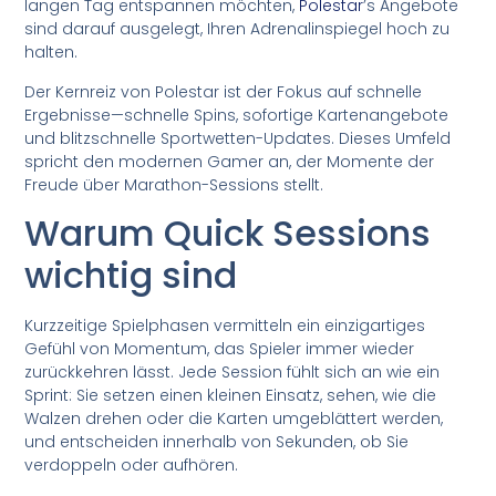
langen Tag entspannen möchten,
Polestar
’s Angebote
sind darauf ausgelegt, Ihren Adrenalinspiegel hoch zu
halten.
Der Kernreiz von Polestar ist der Fokus auf schnelle
Ergebnisse—schnelle Spins, sofortige Kartenangebote
und blitzschnelle Sportwetten-Updates. Dieses Umfeld
spricht den modernen Gamer an, der Momente der
Freude über Marathon-Sessions stellt.
Warum Quick Sessions
wichtig sind
Kurzzeitige Spielphasen vermitteln ein einzigartiges
Gefühl von Momentum, das Spieler immer wieder
zurückkehren lässt. Jede Session fühlt sich an wie ein
Sprint: Sie setzen einen kleinen Einsatz, sehen, wie die
Walzen drehen oder die Karten umgeblättert werden,
und entscheiden innerhalb von Sekunden, ob Sie
verdoppeln oder aufhören.