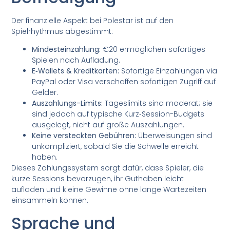
Der finanzielle Aspekt bei Polestar ist auf den
Spielrhythmus abgestimmt:
Mindesteinzahlung:
€20 ermöglichen sofortiges
Spielen nach Aufladung.
E‑Wallets & Kreditkarten:
Sofortige Einzahlungen via
PayPal oder Visa verschaffen sofortigen Zugriff auf
Gelder.
Auszahlungs-Limits:
Tageslimits sind moderat; sie
sind jedoch auf typische Kurz‑Session-Budgets
ausgelegt, nicht auf große Auszahlungen.
Keine versteckten Gebühren:
Überweisungen sind
unkompliziert, sobald Sie die Schwelle erreicht
haben.
Dieses Zahlungssystem sorgt dafür, dass Spieler, die
kurze Sessions bevorzugen, ihr Guthaben leicht
aufladen und kleine Gewinne ohne lange Wartezeiten
einsammeln können.
Sprache und