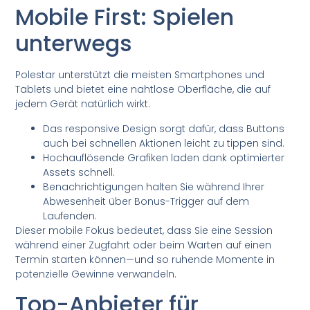
Mobile First: Spielen
unterwegs
Polestar unterstützt die meisten Smartphones und
Tablets und bietet eine nahtlose Oberfläche, die auf
jedem Gerät natürlich wirkt.
Das responsive Design sorgt dafür, dass Buttons
auch bei schnellen Aktionen leicht zu tippen sind.
Hochauflösende Grafiken laden dank optimierter
Assets schnell.
Benachrichtigungen halten Sie während Ihrer
Abwesenheit über Bonus-Trigger auf dem
Laufenden.
Dieser mobile Fokus bedeutet, dass Sie eine Session
während einer Zugfahrt oder beim Warten auf einen
Termin starten können—und so ruhende Momente in
potenzielle Gewinne verwandeln.
Top-Anbieter für