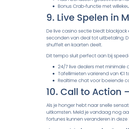
Bonus Crab‑functie met willeke
9. Live Spelen in
De live casino sectie biedt blackjac
seconden van deal tot uitbetaling. 
shuffelt en kaarten deelt.
Dit tempo sluit perfect aan bij spee
24/7 live dealers met minimale
Tafellimieten variërend van €1 
Realtime chat voor boeiende 
10. Call to Action
Als je honger hebt naar snelle sensa
uitkomsten. Meld je vandaag nog aan
fortunes kunnen veranderen in deze 