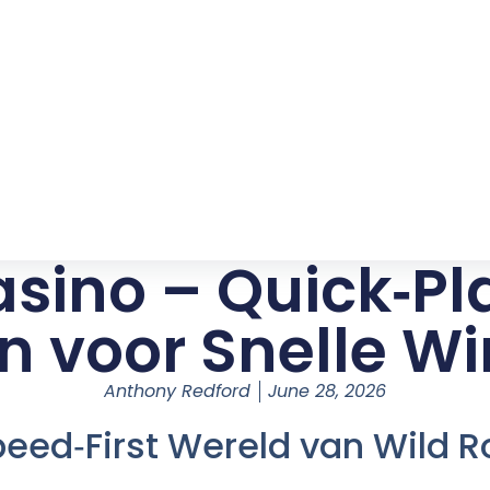
sino – Quick‑Pla
n voor Snelle W
Anthony Redford
June 28, 2026
peed‑First Wereld van Wild R