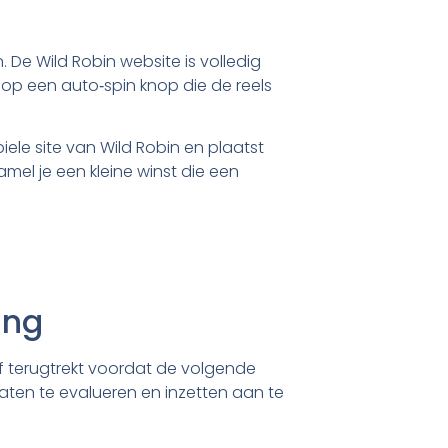
De Wild Robin website is volledig
 op een auto‑spin knop die de reels
obiele site van Wild Robin en plaatst
mel je een kleine winst die een
ing
 of terugtrekt voordat de volgende
taten te evalueren en inzetten aan te