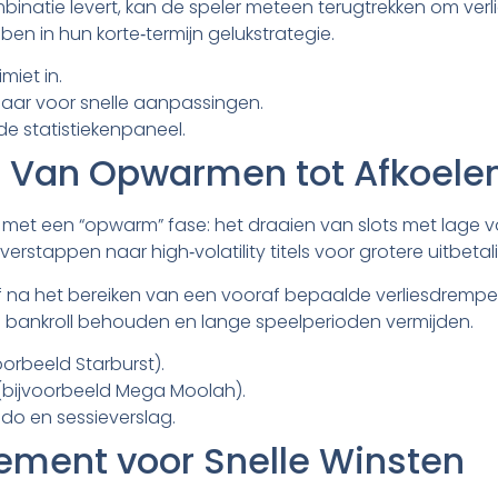
inatie levert, kan de speler meteen terugtrekken om ver
en in hun korte‑termijn gelukstrategie.
miet in.
laar voor snelle aanpassingen.
e statistiekenpaneel.
– Van Opwarmen tot Afkoele
t met een “opwarm” fase: het draaien van slots met lage vo
erstappen naar high‑volatility titels voor grotere uitbetal
f na het bereiken van een vooraf bepaalde verliesdrempel 
n bankroll behouden en lange speelperioden vermijden.
oorbeeld Starburst).
t (bijvoorbeeld Mega Moolah).
ldo en sessieverslag.
ement voor Snelle Winsten