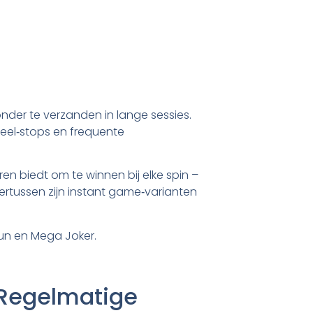
nder te verzanden in lange sessies.
reel‑stops en frequente
 biedt om te winnen bij elke spin –
ertussen zijn instant game‑varianten
Run en Mega Joker.
 Regelmatige