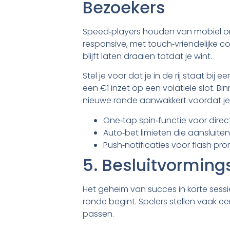
Bezoekers
Speed‑players houden van mobiel omd
responsive, met touch‑vriendelijke c
blijft laten draaien totdat je wint.
Stel je voor dat je in de rij staat bij
een €1 inzet op een volatiele slot. 
nieuwe ronde aanwakkert voordat je 
One‑tap spin‑functie voor direct
Auto‑bet limieten die aansluiten
Push‑notificaties voor flash pro
5. Besluitvorming
Het geheim van succes in korte sessie
ronde begint. Spelers stellen vaak ee
passen.