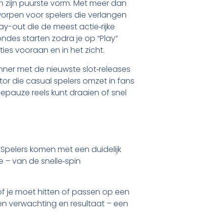
in zijn puurste vorm. Met meer dan
tworpen voor spelers die verlangen
ay-out die de meest actie‑rijke
 rondes starten zodra je op “Play”
ies vooraan en in het zicht.
 banner met de nieuwste slot‑releases
tor die casual spelers omzet in fans
fiepauze reels kunt draaien of snel
 Spelers komen met een duidelijk
e – van de snelle‑spin
of je moet hitten of passen op een
en verwachting en resultaat – een