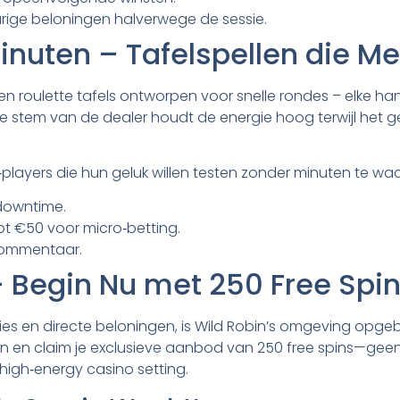
urige beloningen halverwege de sessie.
 Minuten – Tafelspellen die 
k en roulette tafels ontworpen voor snelle rondes – elke h
De stem van de dealer houdt de energie hoog terwijl het
d‑players die hun geluk willen testen zonder minuten te w
 downtime.
tot €50 voor micro‑betting.
commentaar.
 – Begin Nu met 250 Free Spin
ties en directe beloningen, is Wild Robin’s omgeving opge
 en claim je exclusieve aanbod van 250 free spins—geen 
high‑energy casino setting.