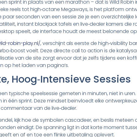
 een sprint in plaats van een marathon – dat is Wild Robin 
ssieke reels tot high‑octane Megaways, is het platform on
e paar seconden van een sessie zie je een overzichtelijke l
atiliteit, instant blackjack tafels en live‑dealer kamers die
 desktop speelt, de interface houdt de meest belonende opt
ild-robin-play.nl/
, verschijnt als eerste de high‑visibility
rbo‑boost voelt. Deze directe call to action is de katalysa
satie van de site zorgt ervoor dat je zelfs tijdens een kof
n op het laden van pagina’s.
te, Hoog‑Intensieve Sessies
en typische speelsessie gemeten in minuten, niet in uren.
en in één sprint. Deze mindset beïnvloedt elke ontwerpkeuz
commentaar van de live‑dealer.
hendel, kijk hoe de symbolen cascadeer, en beslis meteen 
conden eindigt. De spanning ligt in dat korte moment tuss
eeft en af en toe een flinke uitbetaling oplevert.